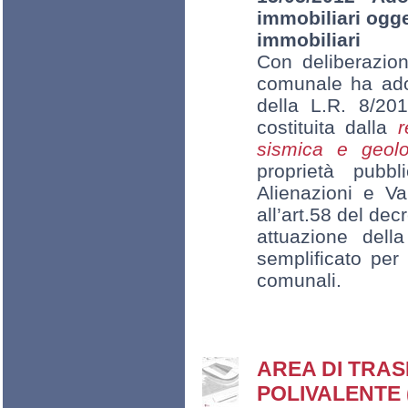
immobiliari ogge
immobiliari
Con deliberazio
comunale ha adot
della L.R. 8/201
costituita dalla
r
sismica e geolo
proprietà pubbl
Alienazioni e Va
all’art.58 del dec
attuazione dell
semplificato per 
comunali.
AREA DI TRA
POLIVALENTE 