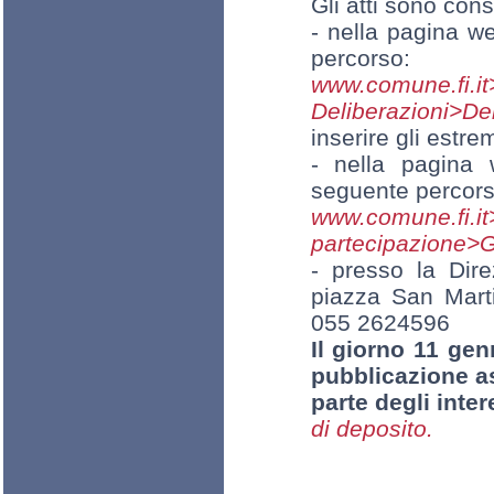
Gli atti sono consu
- nella pagina w
percorso:
www.comun
Deliberazioni>De
inserire gli estre
- nella pagina 
seguente percors
www.comune.
partecipazione>G
- presso la Dire
piazza San Mart
055 2624596
Il giorno 11 gen
pubblicazione a
parte degli inter
di deposito.