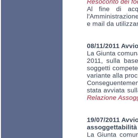
Resoconto dei fo
Al fine di acqu
l'Amministrazione
e mail da utilizza
08/11/2011 Avvio
La Giunta comuna
2011, sulla base
soggetti compete
variante alla pro
Conseguentemente
stata avviata sul
Relazione Assogge
19/07/2011 Avvio 
assoggettabilità
La Giunta comun