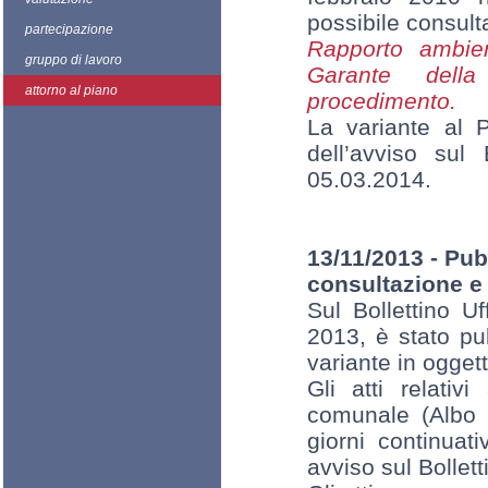
possibile consulta
partecipazione
Rapporto ambie
gruppo di lavoro
Garante della
attorno al piano
procedimento.
La variante al 
dell’avviso sul
05.03.2014.
13/11/2013 - Pub
consultazione e
Sul Bollettino U
2013, è stato pub
variante in oggett
Gli atti relativ
comunale (Albo P
giorni continuat
avviso sul Bollet