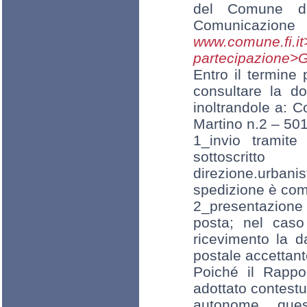
del Comune di
Comunicazio
www.comune.
partecipazione>G
Entro il termine
consultare la d
inoltrandole a: 
Martino n.2 – 501
1_invio tramite 
sottoscrit
direzione.urban
spedizione è com
2_presentazione 
posta; nel cas
ricevimento la d
postale accettant
Poiché il Rappor
adottato contestu
autonome, ques