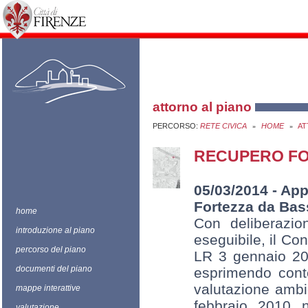
attorno al piano
PERCORSO:
RETE CIVICA
HOME
AT
»
»
RECUPERO FO
05/03/2014 - App
Fortezza da Bas
home
Con deliberazi
introduzione al piano
eseguibile, il Co
percorso del piano
LR 3 gennaio 200
documenti del piano
esprimendo conte
valutazione ambie
mappe interattive
febbraio 2010 n.
valutazione