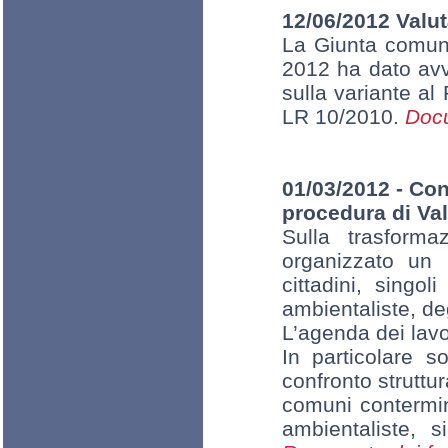
12/06/2012 Valu
La Giunta comun
2012 ha dato avv
sulla variante al
LR 10/2010.
Docu
01/03/2012 - Con
procedura di Val
Sulla trasform
organizzato un p
cittadini, singol
ambientaliste, de
L’agenda dei lavo
In particolare s
confronto struttur
comuni contermini
ambientaliste, s