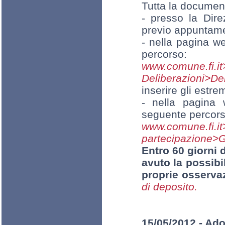
Tutta la document
- presso la Dire
previo appuntam
- nella pagina w
percorso:
www.comun
Deliberazioni>De
inserire gli estre
- nella pagina 
seguente percors
www.comune.
partecipazione>G
Entro 60 giorni d
avuto la possibi
proprie osservaz
di deposito.
15/05/2012 - Ado