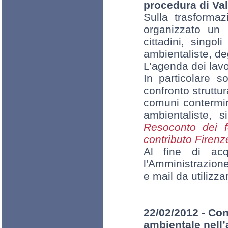
procedura di Val
Sulla trasformaz
organizzato un p
cittadini, singol
ambientaliste, de
L’agenda dei lavo
In particolare s
confronto struttur
comuni contermini
ambientaliste, s
Resoconto dei 
contributo Firenz
Al fine di acqu
l'Amministrazione
e mail da utilizza
22/02/2012 - Con
ambientale nell’