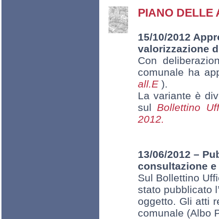
PIANO DELLE 
15/10/2012 Appro
valorizzazione d
Con deliberazio
comunale ha app
all.E
).
La variante è div
sul
Bollettino U
2012.
13/06/2012 – Pub
consultazione e 
Sul Bollettino Uf
stato pubblicato l
oggetto. Gli atti 
comunale (Albo Pr