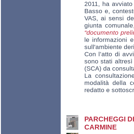
2011, ha avviato
Basso e, contestu
VAS, ai sensi del
giunta comunale,
“documento preli
le informazioni e 
sull'ambiente deri
Con l’atto di avv
sono stati altres
(SCA) da consult
La consultazion
modalità della c
redatto e sottosc
PARCHEGGI DI
CARMINE