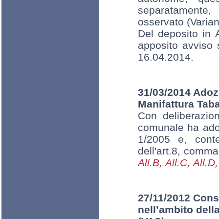
separatamente, 
osservato (Varia
Del deposito in 
apposito avviso 
16.04.2014.
31/03/2014 Adozi
Manifattura Tab
Con deliberazi
comunale ha adot
1/2005 e, cont
dell'art.8, comma
All.B,
All.C,
All.D,
27/11/2012 Cons
nell’ambito dell