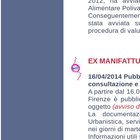
2012, ha avviat
Alimentare Poliva
Conseguentemente
stata avviata s
procedura di valu
EX MANIFATT
16/04/2014 Pubbl
consultazione e
A partire dal 16.
Firenze è pubbli
oggetto
(avviso d
La documentazi
Urbanistica, serv
nei giorni di mart
Informazioni utili