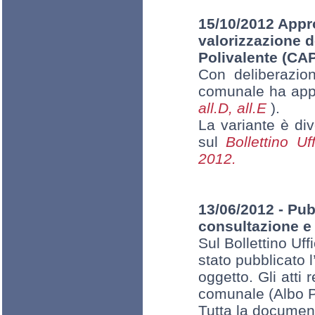
15/10/2012 Appro
valorizzazione d
Polivalente (CAP
Con deliberazio
comunale ha appr
all.D,
all.E
).
La variante è div
sul
Bollettino U
2012.
13/06/2012 - Pub
consultazione e 
Sul Bollettino Uf
stato pubblicato l
oggetto. Gli atti 
comunale (Albo Pr
Tutta la document